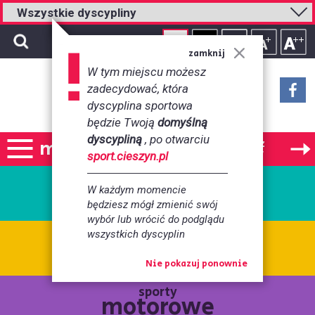
zamknij
W tym miejscu możesz
zadecydować, która
sport
dyscyplina sportowa
będzie Twoją
domyślną
dyscypliną
, po otwarciu
menu
menu
kalendarz
sportowy
sport.cieszyn.pl
sporty
zespołowe
W każdym momencie
będziesz mógł zmienić swój
wybór lub wrócić do podglądu
wszystkich dyscyplin
sporty
indywidualne
Nie pokazuj ponownie
sporty
motorowe